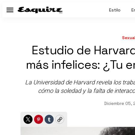
Estilo
E
Menú
Sexual
Estudio de Harvard
más infelices: ¿Tu e
La Universidad de Harvard revela los trab
cómo la soledad y la falta de interacc
Diciembre 05, 
Twitter
Pinterest
Tumblr
Copy