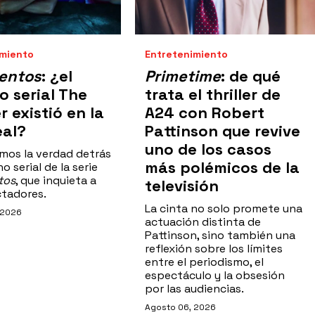
imiento
Entretenimiento
entos
: ¿el
Primetime
: de qué
o serial The
trata el thriller de
r existió en la
A24 con Robert
eal?
Pattinson que revive
uno de los casos
mos la verdad detrás
más polémicos de la
o serial de la serie
tos
, que inquieta a
televisión
ctadores.
La cinta no solo promete una
 2026
actuación distinta de
Pattinson, sino también una
reflexión sobre los límites
entre el periodismo, el
espectáculo y la obsesión
por las audiencias.
Agosto 06, 2026