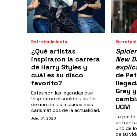
Entretenimiento
Entreten
¿Qué artistas
Spide
inspiraron la carrera
New Da
de Harry Styles y
explic
cuál es su disco
de Pet
favorito?
llegad
Grey y
Estas son las leyendas que
cambia
inspiraron el sonido y estilo
de uno de los músicos más
UCM
carismáticos de la actualidad.
La parte 
Julio 31, 2026
enfrenta
uno de l
de su vid