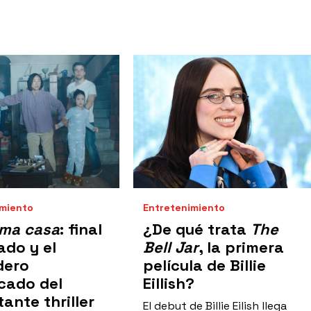
imiento
Entretenimiento
ima casa
: final
¿De qué trata
The
ado y el
Bell Jar
, la primera
dero
película de Billie
icado del
Eillish?
tante thriller
El debut de Billie Eilish llega