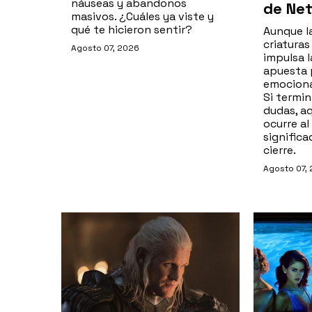
náuseas y abandonos
de Net
masivos. ¿Cuáles ya viste y
qué te hicieron sentir?
Aunque l
criaturas
Agosto 07, 2026
impulsa l
apuesta 
emociona
Si termin
dudas, a
ocurre al 
significa
cierre.
Agosto 07,