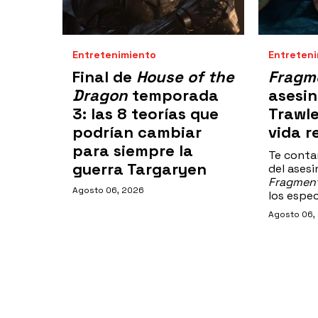
Entretenimiento
Entreten
Final de
House of the
Fragm
Dragon
temporada
asesin
3: las 8 teorías que
Trawle
podrían cambiar
vida r
para siempre la
Te conta
guerra Targaryen
del asesin
Fragmen
Agosto 06, 2026
los espe
Agosto 06,