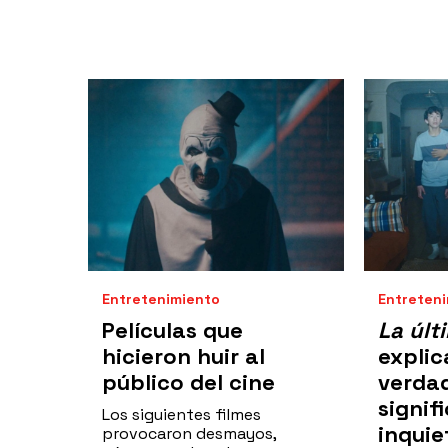
Entretenimiento
Entreten
Películas que
La últ
hicieron huir al
explic
público del cine
verda
signif
Los siguientes filmes
inquie
provocaron desmayos,