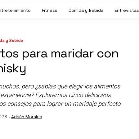
ntretenimiento
Fitness
Comida y Bebida
Entrevistas
da y Bebida
ctos para maridar con
isky
uchos, pero ¿sabías que elegir los alimentos
experiencia? Exploremos cinco deliciosos
s consejos para lograr un maridaje perfecto
023 •
Adrián Morales