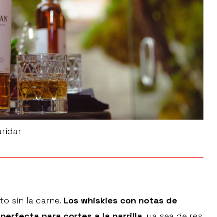
ridar
o sin la carne.
Los whiskies con notas de
perfecta para cortes a la parrilla
, ya sea de res