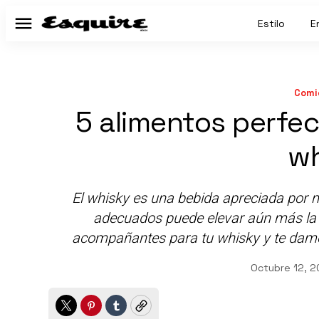
Estilo
E
Menú
Comi
5 alimentos perfe
wh
El whisky es una bebida apreciada por m
adecuados puede elevar aún más la 
acompañantes para tu whisky y te damo
Octubre 12, 2
Twitter
Pinterest
Tumblr
Copy