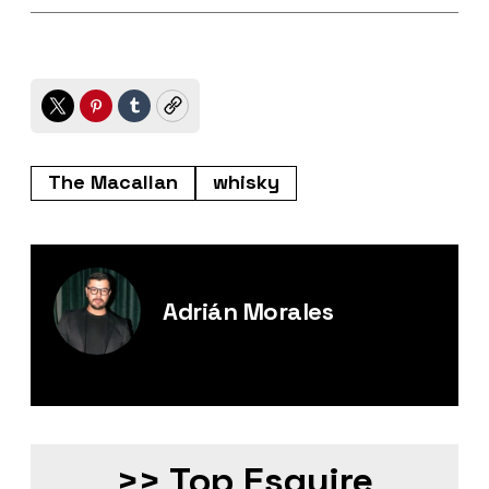
Twitter
Pinterest
Tumblr
Copy
The Macallan
whisky
Adrián Morales
Editor Digital de Esquire México.
>> Top Esquire