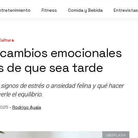
ntretenimiento
Fitness
Comida y Bebida
Entrevistas
Cultura
 cambios emocionales
s de que sea tarde
ignos de estrés o ansiedad felina y qué hacer
rle el equilibrio.
2025 •
Rodrigo Ayala
UNSPLASH