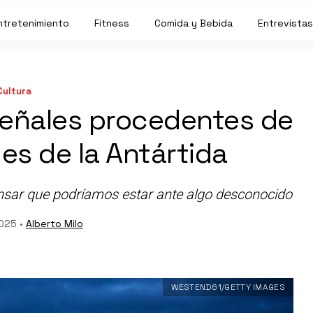
ntretenimiento
Fitness
Comida y Bebida
Entrevistas
Cultura
señales procedentes de
es de la Antártida
ensar que podríamos estar ante algo desconocido
2025 •
Alberto Milo
WESTEND61/GETTY IMAGES