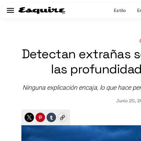
Estilo
E
Menú
Detectan extrañas 
las profundidad
Ninguna explicación encaja, lo que hace p
Junio 20, 
Twitter
Pinterest
Tumblr
Copy