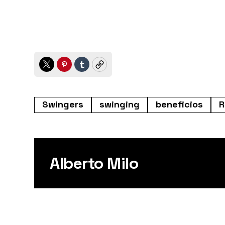
Twitter
Pinterest
Tumblr
Copy
Swingers
swinging
beneficios
R
Alberto Milo