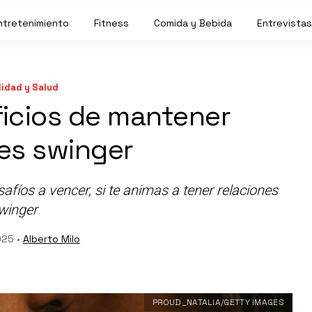
ntretenimiento
Fitness
Comida y Bebida
Entrevistas
idad y Salud
ficios de mantener
nes swinger
esafíos a vencer, si te animas a tener relaciones
winger
025 •
Alberto Milo
PROUD_NATALIA/GETTY IMAGES