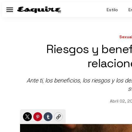
Estilo
E
Menú
Sexual
Riesgos y bene
relacio
Ante ti, los beneficios, los riesgos y los d
s
Abril 02, 2
Twitter
Pinterest
Tumblr
Copy