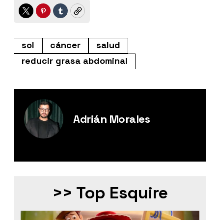
Twitter
Pinterest
Tumblr
Copy
sol
cáncer
salud
reducir grasa abdominal
Adrián Morales
Editor Digital de Esquire México.
>> Top Esquire