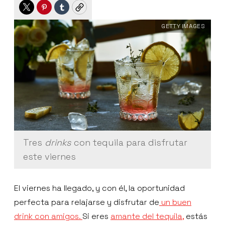
Twitter
Pinterest
Tumblr
Copy
GETTY IMAGES
Tres
drinks
con tequila para disfrutar
este viernes
El viernes ha llegado, y con él, la oportunidad
perfecta para relajarse y disfrutar de
un buen
drink con amigos.
Si eres
amante del tequila,
estás