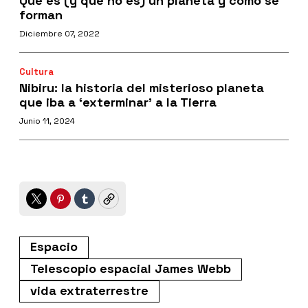
Qué es (y qué no es) un planeta y cómo se
forman
Diciembre 07, 2022
Cultura
Nibiru: la historia del misterioso planeta
que iba a ‘exterminar’ a la Tierra
Junio 11, 2024
Twitter
Pinterest
Tumblr
Copy
Espacio
Telescopio espacial James Webb
vida extraterrestre