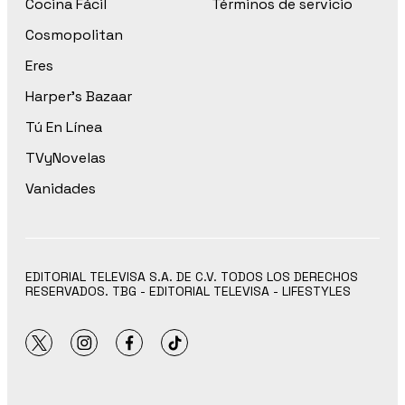
Cocina Fácil
Términos de servicio
Cosmopolitan
Eres
Harper’s Bazaar
Tú En Línea
TVyNovelas
Vanidades
EDITORIAL TELEVISA S.A. DE C.V. TODOS LOS DERECHOS
RESERVADOS. TBG - EDITORIAL TELEVISA - LIFESTYLES
twitter
instagram
facebook
tiktok