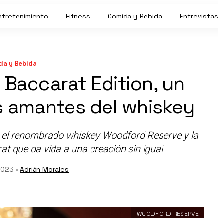
ntretenimiento
Fitness
Comida y Bebida
Entrevistas
da y Bebida
Baccarat Edition, un
os amantes del whiskey
e el renombrado whiskey Woodford Reserve y la
rat que da vida a una creación sin igual
2023 •
Adrián Morales
WOODFORD RESERVE