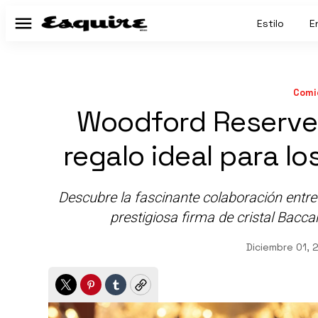
Estilo
E
Menú
Comi
Woodford Reserve 
regalo ideal para l
Descubre la fascinante colaboración entr
prestigiosa firma de cristal Bacca
Diciembre 01, 
Twitter
Pinterest
Tumblr
Copy