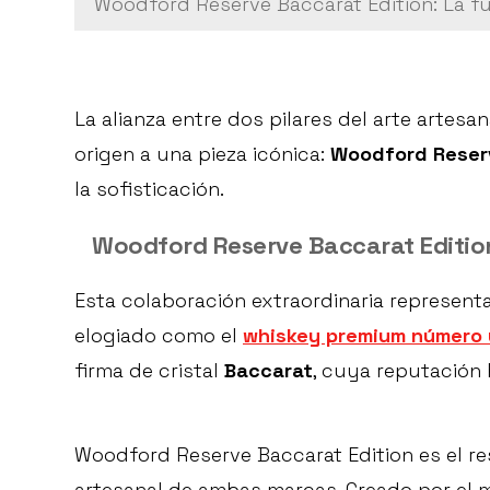
Woodford Reserve Baccarat Edition: La fu
La alianza entre dos pilares del arte artesan
origen a una pieza icónica:
Woodford Reserv
la sofisticación.
Woodford Reserve Baccarat Edition
Esta colaboración extraordinaria represen
elogiado como el
whiskey premium
número 
firma de cristal
Baccarat
, cuya reputación 
Woodford Reserve Baccarat Edition es el re
artesanal de ambas marcas. Creado por el 