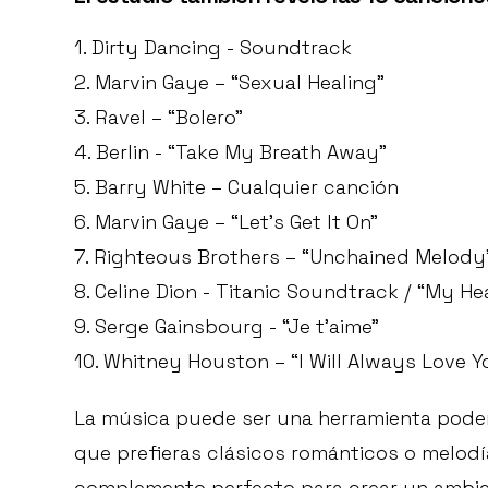
1. Dirty Dancing - Soundtrack
2. Marvin Gaye – “Sexual Healing”
3. Ravel – “Bolero”
4. Berlin - “Take My Breath Away”
5. Barry White – Cualquier canción
6. Marvin Gaye – “Let’s Get It On”
7. Righteous Brothers – “Unchained Melody
8. Celine Dion - Titanic Soundtrack / “My Hea
9. Serge Gainsbourg - “Je t’aime”
10. Whitney Houston – “I Will Always Love Y
La música puede ser una herramienta pode
que prefieras clásicos románticos o melodí
complemento perfecto para crear un ambien