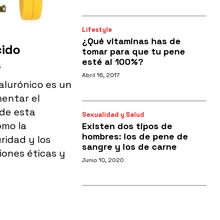
Lifestyle
¿Qué vitaminas has de
cido
tomar para que tu pene
esté al 100%?
s
Abril 16, 2017
alurónico es un
entar el
 de esta
Sexualidad y Salud
omo la
Existen dos tipos de
hombres: los de pene de
ridad y los
sangre y los de carne
iones éticas y
Junio 10, 2020