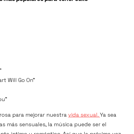
”
rt Will Go On”
ou”
rosa para mejorar nuestra
vida sexual.
Ya sea
as más sensuales, la música puede ser el
te íntimo y romántico. Así que la próxima vez