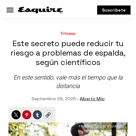
Suscríbete
Menú
Fitness
Este secreto puede reducir tu
riesgo a problemas de espalda,
según científicos
En este sentido, vale más el tiempo que la
distancia
Septiembre 09, 2025 •
Alberto Milo
Twitter
Pinterest
Tumblr
Copy
FG TRADE/GETTY IMAGES