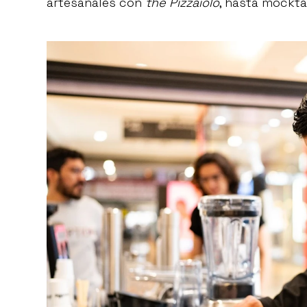
artesanales con
the Pizzaiolo
, hasta mockta