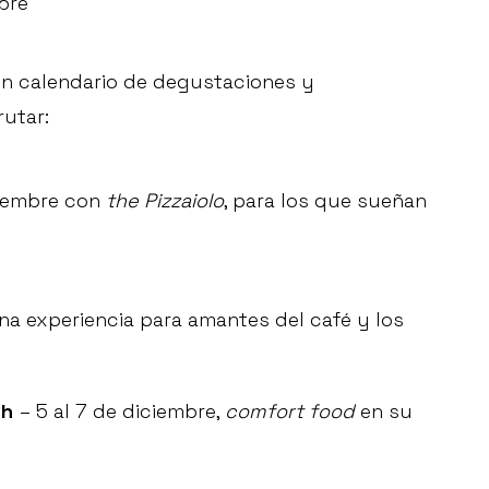
bre
un calendario de degustaciones y
utar:
viembre con
the Pizzaiolo
, para los que sueñan
na experiencia para amantes del café y los
ch
– 5 al 7 de diciembre,
comfort food
en su