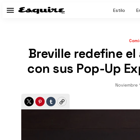
Estilo
E
Menú
Comi
Breville redefine e
con sus Pop-Up Ex
Noviembre 
Twitter
Pinterest
Tumblr
Copy