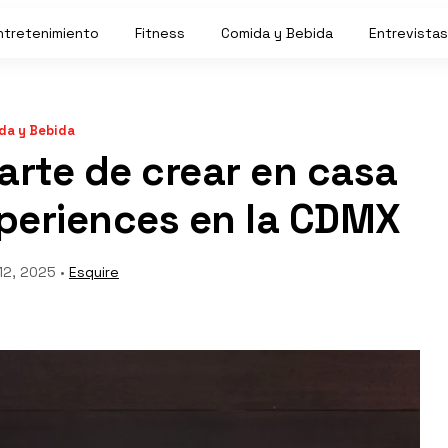
ntretenimiento
Fitness
Comida y Bebida
Entrevistas
da y Bebida
l arte de crear en casa
periences en la CDMX
12, 2025 •
Esquire