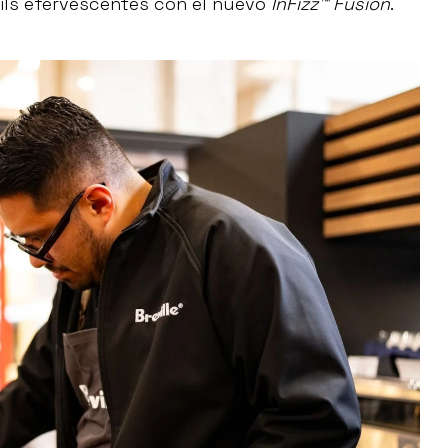
ils efervescentes con el nuevo
InFizz™ Fusion
.