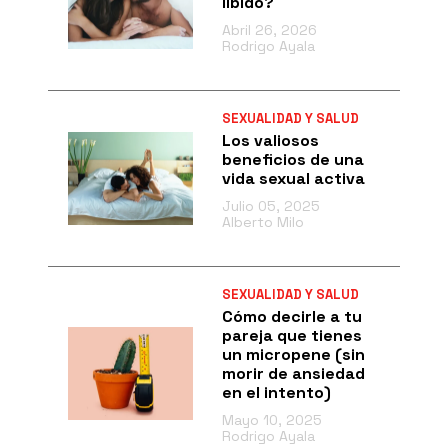
libido?
Abril 26, 2026
Rodrigo Ayala
SEXUALIDAD Y SALUD
Los valiosos
beneficios de una
vida sexual activa
Julio 05, 2025
Alberto Milo
SEXUALIDAD Y SALUD
Cómo decirle a tu
pareja que tienes
un micropene (sin
morir de ansiedad
en el intento)
Mayo 10, 2025
Rodrigo Ayala