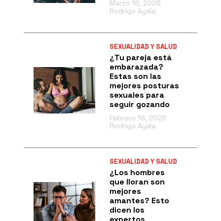
Marzo 18, 2025
Rodrigo Ayala
SEXUALIDAD Y SALUD
¿Tu pareja está
embarazada?
Estas son las
mejores posturas
sexuales para
seguir gozando
Febrero 19, 2025
Rodrigo Ayala
SEXUALIDAD Y SALUD
¿Los hombres
que lloran son
mejores
amantes? Esto
dicen los
expertos