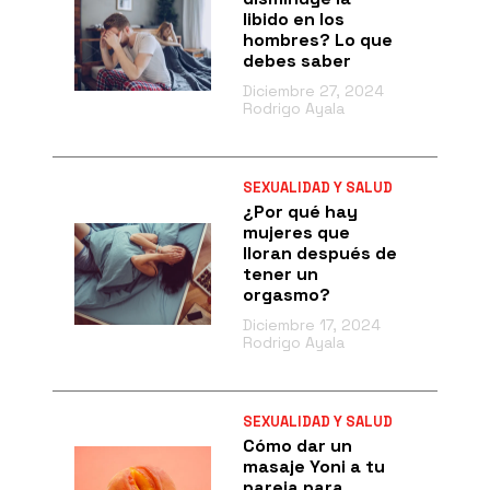
libido en los
hombres? Lo que
debes saber
Diciembre 27, 2024
Rodrigo Ayala
SEXUALIDAD Y SALUD
¿Por qué hay
mujeres que
lloran después de
tener un
orgasmo?
Diciembre 17, 2024
Rodrigo Ayala
SEXUALIDAD Y SALUD
Cómo dar un
masaje Yoni a tu
pareja para