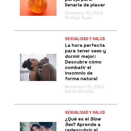
llenarla de placer
Diciembre 10, 2024
Rodrigo Ayala
SEXUALIDAD Y SALUD
La hora perfecta
para tener sexo y
dormir mejor:
Descubre cómo
combatir el
insomnio de
forma natural
Noviembre 15, 2024
Adrián Morales
SEXUALIDAD Y SALUD
¿Qué es el
Slow
Sex
? Aprende a
redescubrir el