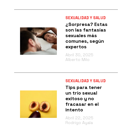
SEXUALIDAD Y SALUD
¿Sorpresa? Estas
son las fantasías
sexuales más
comunes, según
expertos
Abril 30, 2025
Alberto Milo
SEXUALIDAD Y SALUD
Tips para tener
un trío sexual
exitoso y no
fracasar en el
intento
Abril 22, 2025
Rodrigo Ayala