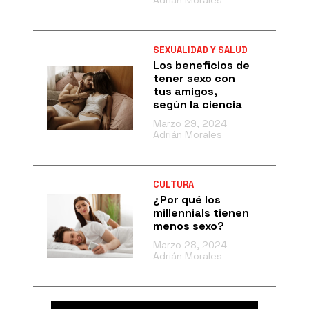
Adrián Morales
SEXUALIDAD Y SALUD
Los beneficios de
tener sexo con
tus amigos,
según la ciencia
Marzo 29, 2024
Adrián Morales
CULTURA
¿Por qué los
millennials tienen
menos sexo?
Marzo 28, 2024
Adrián Morales