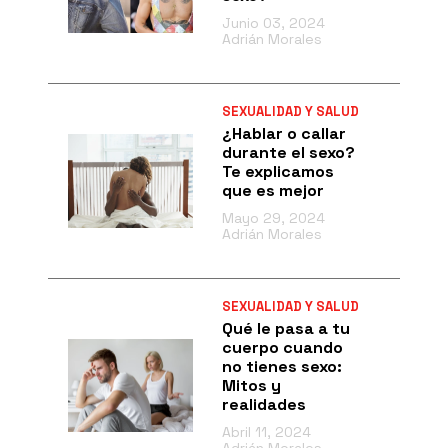
Junio 03, 2024
Adrián Morales
SEXUALIDAD Y SALUD
¿Hablar o callar
durante el sexo?
Te explicamos
que es mejor
Mayo 29, 2024
Adrián Morales
SEXUALIDAD Y SALUD
Qué le pasa a tu
cuerpo cuando
no tienes sexo:
Mitos y
realidades
Abril 11, 2024