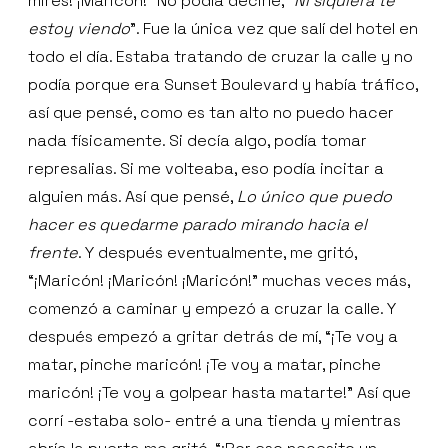
mires! ¡Maricón!” No podía decirle, “
Ni siquiera te
estoy viendo
”. Fue la única vez que salí del hotel en
todo el día. Estaba tratando de cruzar la calle y no
podía porque era Sunset Boulevard y había tráfico,
así que pensé, como es tan alto no puedo hacer
nada físicamente. Si decía algo, podía tomar
represalias. Si me volteaba, eso podía incitar a
alguien más. Así que pensé,
Lo único que puedo
hacer es quedarme parado mirando hacia el
frente
. Y después eventualmente, me gritó,
“¡Maricón! ¡Maricón! ¡Maricón!” muchas veces más,
comenzó a caminar y empezó a cruzar la calle. Y
después empezó a gritar detrás de mí, “¡Te voy a
matar, pinche maricón! ¡Te voy a matar, pinche
maricón! ¡Te voy a golpear hasta matarte!” Así que
corrí -estaba solo- entré a una tienda y mientras