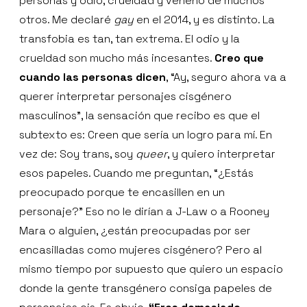
personas y odio, crueldad y veneno de muchos
otros. Me declaré
gay
en el 2014, y es distinto. La
transfobia es tan, tan extrema. El odio y la
crueldad son mucho más incesantes.
Creo que
cuando las personas dicen
, “Ay, seguro ahora va a
querer interpretar personajes cisgénero
masculinos”, la sensación que recibo es que el
subtexto es: Creen que sería un logro para mí. En
vez de: Soy trans, soy
queer
, y quiero interpretar
esos papeles. Cuando me preguntan, “¿Estás
preocupado porque te encasillen en un
personaje?” Eso no le dirían a J-Law o a Rooney
Mara o alguien, ¿están preocupadas por ser
encasilladas como mujeres cisgénero? Pero al
mismo tiempo por supuesto que quiero un espacio
donde la gente transgénero consiga papeles de