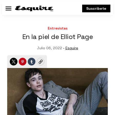
Suscríbete
Menú
Entrevistas
En la piel de Elliot Page
Julio 06, 2022 •
Esquire
Twitter
Pinterest
Tumblr
Copy