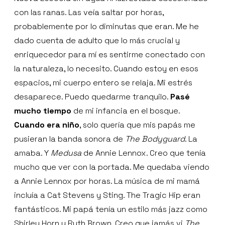
con las ranas. Las veía saltar por horas,
probablemente por lo diminutas que eran. Me he
dado cuenta de adulto que lo más crucial y
enriquecedor para mí es sentirme conectado con
la naturaleza, lo necesito. Cuando estoy en esos
espacios, mi cuerpo entero se relaja. Mi estrés
desaparece. Puedo quedarme tranquilo.
Pasé
mucho tiempo
de mi infancia en el bosque.
Cuando era niño
, solo quería que mis papás me
pusieran la banda sonora de
The Bodyguard
. La
amaba. Y
Medusa
de Annie Lennox. Creo que tenía
mucho que ver con la portada. Me quedaba viendo
a Annie Lennox por horas. La música de mi mamá
incluía a Cat Stevens y Sting. The Tragic Hip eran
fantásticos. Mi papá tenía un estilo más jazz como
Shirley Horn y Ruth Brown. Creo que jamás vi
The