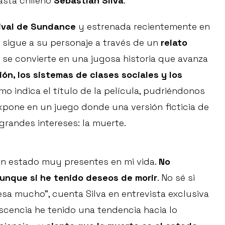
easta chileno
Sebastián Silva
.
ival de Sundance
y estrenada recientemente en
or sigue a su personaje a través de un
relato
se convierte en una jugosa historia que avanza
ción, los sistemas de clases sociales y los
 indica el título de la película, pudriéndonos
e expone en un juego donde una versión ficticia de
randes intereses: la muerte.
han estado muy presentes en mi vida.
No
unque si he tenido deseos de morir
. No sé si
sa mucho”, cuenta Silva en entrevista exclusiva
escencia he tenido una tendencia hacia lo