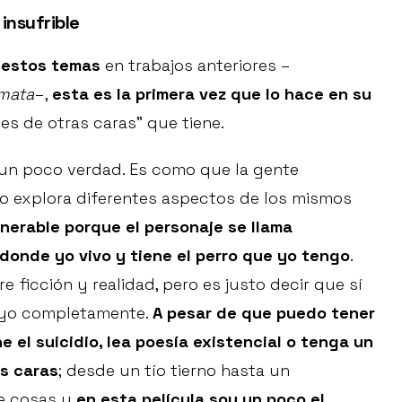
 insufrible
 estos temas
en trabajos anteriores –
 mata
–,
esta es la primera vez que lo hace en su
nes de otras caras” que tiene.
 un poco verdad. Es como que la gente
 o explora diferentes aspectos de los mismos
nerable porque el personaje se llama
 donde yo vivo y tiene el perro que yo tengo
.
 ficción y realidad, pero es justo decir que sí
y yo completamente.
A pesar de que puedo tener
el suicidio, lea poesía existencial o tenga un
as caras
; desde un tío tierno hasta un
de cosas y
en esta película soy un poco el