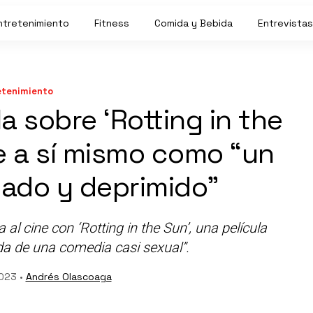
ntretenimiento
Fitness
Comida y Bebida
Entrevistas
etenimiento
a sobre ‘Rotting in the
se a sí mismo como “un
giado y deprimido”
 al cine con ‘Rotting in the Sun’, una película
ada de una comedia casi sexual”.
023 •
Andrés Olascoaga