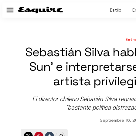
Estilo
E
Menú
Entr
Sebastián Silva habl
Sun’ e interpretar
artista privile
El director chileno Sebatián Silva regresa
“bastante política disfraz
Septiembre 16, 2