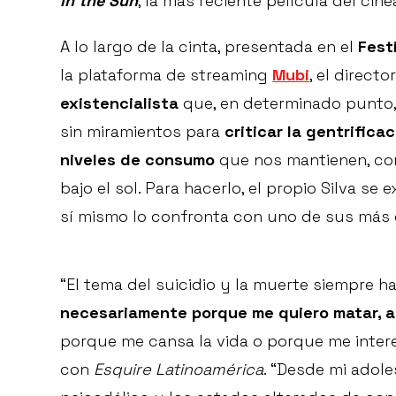
in the Sun
, la más reciente película del cin
A lo largo de la cinta, presentada en el
Fest
la plataforma de streaming
Mubi
, el direct
existencialista
que, en determinado punto, 
sin miramientos para
criticar la gentrifica
niveles de consumo
que nos mantienen, como
bajo el sol. Para hacerlo, el propio Silva s
sí mismo lo confronta con uno de sus más g
“El tema del suicidio y la muerte siempre 
necesariamente porque me quiero matar, a
porque me cansa la vida o porque me intere
con
Esquire Latinoamérica
. “Desde mi adol