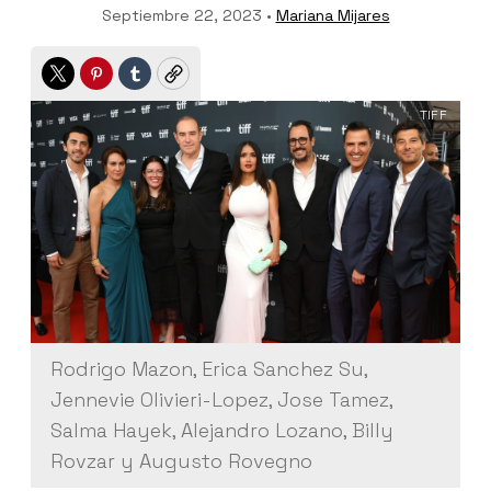
Septiembre 22, 2023 •
Mariana Mijares
Twitter
Pinterest
Tumblr
Copy
TIFF
Rodrigo Mazon, Erica Sanchez Su,
Jennevie Olivieri-Lopez, Jose Tamez,
Salma Hayek, Alejandro Lozano, Billy
Rovzar y Augusto Rovegno