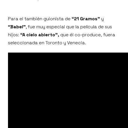
Para el también guionista de
“21 Gramos”
y
“Babel”
, fue muy especial que la película de sus
hijos:
“A cielo abierto”,
que él co-produce
,
fuera
seleccionada en Toronto y Venecia.