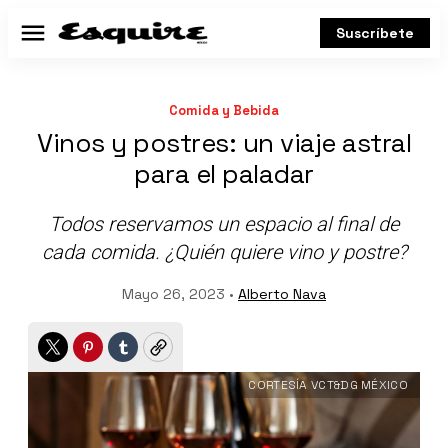
Suscríbete
Menú
Comida y Bebida
Vinos y postres: un viaje astral
para el paladar
Todos reservamos un espacio al final de
cada comida. ¿Quién quiere vino y postre?
Mayo 26, 2023 •
Alberto Nava
Twitter
Pinterest
Tumblr
Copy
CORTESÍA VCT&DG MÉXICO