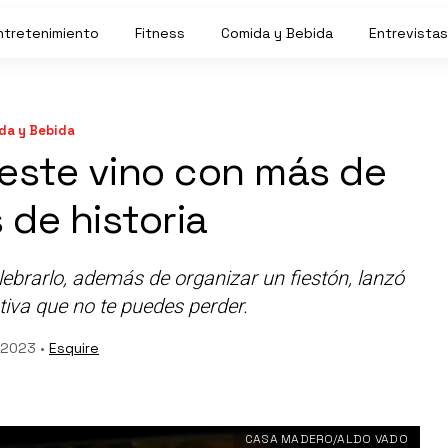
ntretenimiento
Fitness
Comida y Bebida
Entrevistas
da y Bebida
 este vino con más de
 de historia
brarlo, además de organizar un fiestón, lanzó
iva que no te puedes perder.
, 2023 •
Esquire
CASA MADERO/ALDO VADO