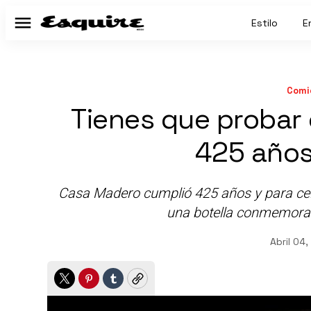
Estilo
E
Menú
Comi
Tienes que probar
425 años
Casa Madero cumplió 425 años y para cele
una botella conmemorat
Abril 04
Twitter
Pinterest
Tumblr
Copy