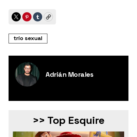
Twitter
Pinterest
Tumblr
Copy
trío sexual
Adrián Morales
Editor Digital de Esquire México.
>> Top Esquire