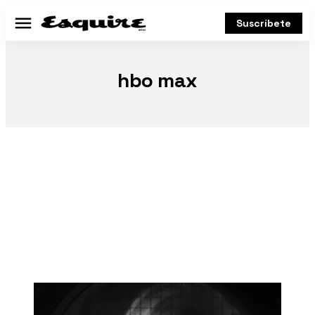
Suscríbete
Menú
hbo max