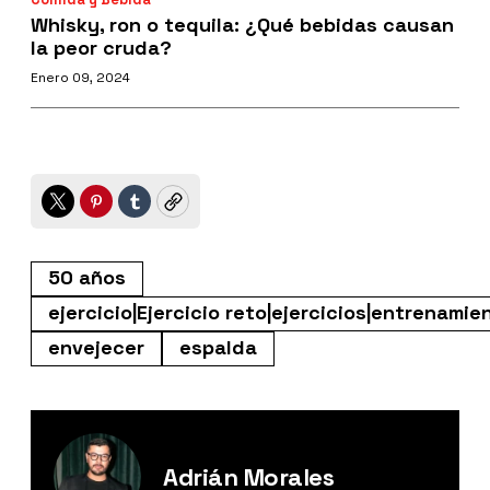
Whisky, ron o tequila: ¿Qué bebidas causan
la peor cruda?
Enero 09, 2024
Twitter
Pinterest
Tumblr
Copy
50 años
ejercicio|Ejercicio reto|ejercicios|entrenamie
envejecer
espalda
Adrián Morales