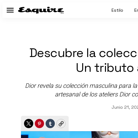
Estilo
E
Menú
Descubre la colecc
Un tributo 
Dior revela su colección masculina para l
artesanal de los ateliers Dior c
Junio 21, 20
Twitter
Pinterest
Tumblr
Copy