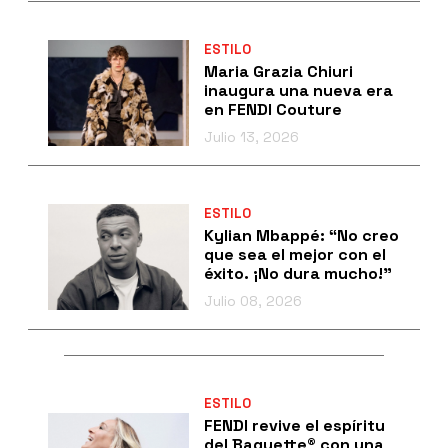
ESTILO
Maria Grazia Chiuri
inaugura una nueva era
en FENDI Couture
Julio 13, 2026
ESTILO
Kylian Mbappé: “No creo
que sea el mejor con el
éxito. ¡No dura mucho!”
Julio 08, 2026
ESTILO
FENDI revive el espíritu
del Baguette® con una