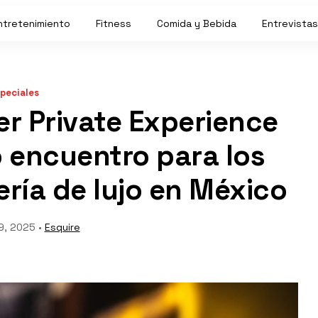
ntretenimiento
Fitness
Comida y Bebida
Entrevistas
peciales
ger Private Experience
o encuentro para los
ería de lujo en México
9, 2025 •
Esquire