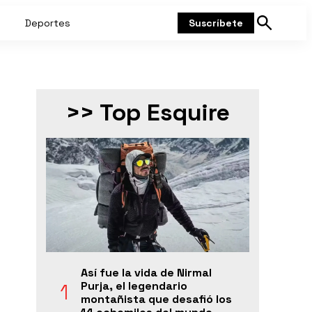
Deportes
Suscríbete
Mostrar
búsqueda
>> Top Esquire
Así fue la vida de Nirmal
Purja, el legendario
montañista que desafió los