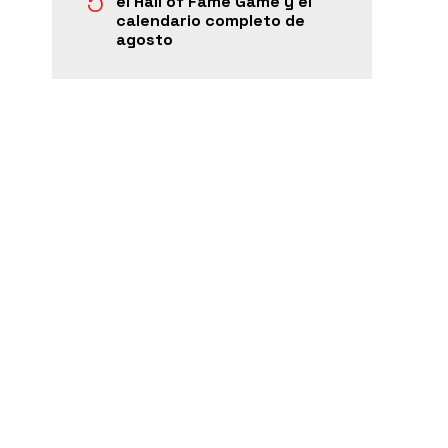
el Hall of Fame Game y el
calendario completo de
agosto