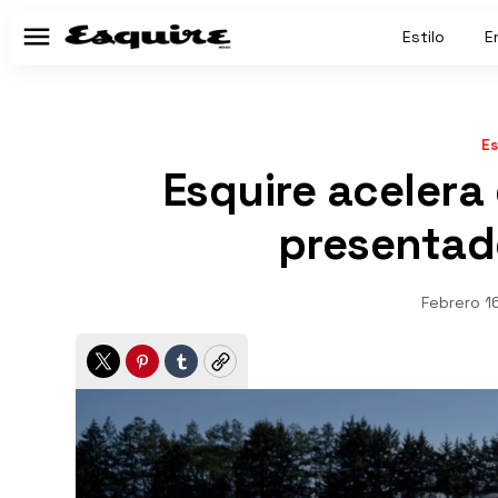
Estilo
E
Menú
Es
Esquire acelera
presentad
Febrero 1
Twitter
Pinterest
Tumblr
Copy