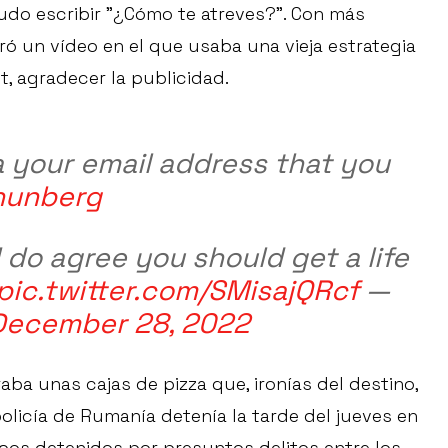
 pudo escribir "¿Cómo te atreves?”. Con más
paró un vídeo en el que usaba una vieja estrategia
, agradecer la publicidad.
a your email address that you
hunberg
 do agree you should get a life
pic.twitter.com/SMisajQRcf
—
December 28, 2022
ba unas cajas de pizza que, ironías del destino,
olicía de Rumanía detenía la tarde del jueves en
bos detenidos por presuntos delitos entre los