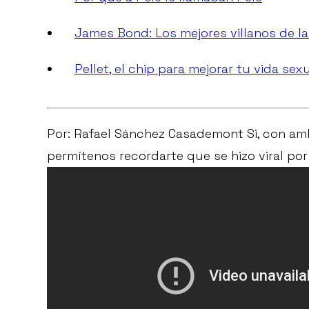
James Bond: Los mejores villanos de la
Pellet, el chip para mejorar tu vida s
Por: Rafael Sánchez Casademont Si, con amb
permítenos recordarte que se hizo viral por