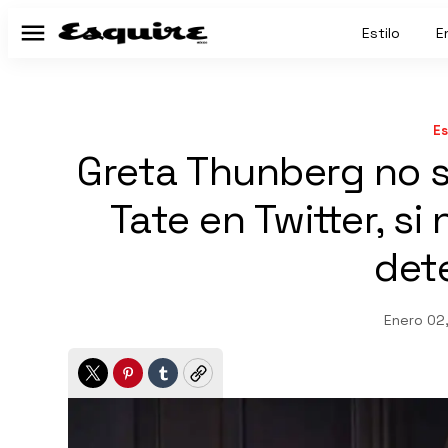
Estilo
E
Menú
Es
Greta Thunberg no 
Tate en Twitter, si
det
Enero 02
Twitter
Pinterest
Tumblr
Copy