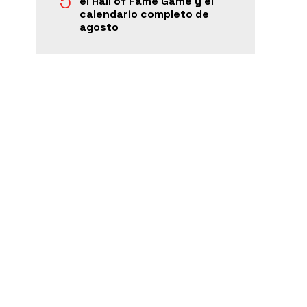
el Hall of Fame Game y el
calendario completo de
agosto