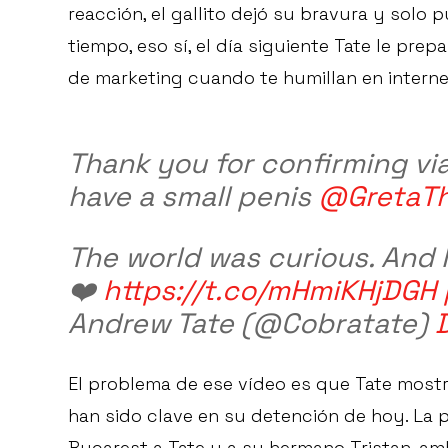
reacción, el gallito dejó su bravura y solo
tiempo, eso sí, el día siguiente Tate le pre
de marketing cuando te humillan en internet
Thank you for confirming vi
have a small penis
@GretaT
The world was curious. And I
❤️
https://t.co/mHmiKHjDGH
Andrew Tate (@Cobratate)
El problema de ese vídeo es que Tate mostra
han sido clave en su detención de hoy. La p
Bucarest a Tate y a su hermano Tristan, am