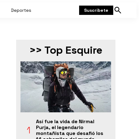
Deportes
Suscríbete
Mostrar
búsqueda
>> Top Esquire
Así fue la vida de Nirmal
Purja, el legendario
montañista que desafió los