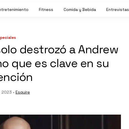
ntretenimiento
Fitness
Comida y Bebida
Entrevistas
peciales
solo destrozó a Andrew
 no que es clave en su
ención
, 2023 •
Esquire