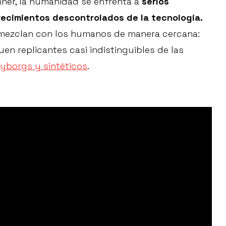
nner, la humanidad se enfrenta a
serios
ecimientos descontrolados de la tecnología.
mezclan con los humanos de manera cercana:
en replicantes casi indistinguibles de las
cyborgs y sintéticos
.