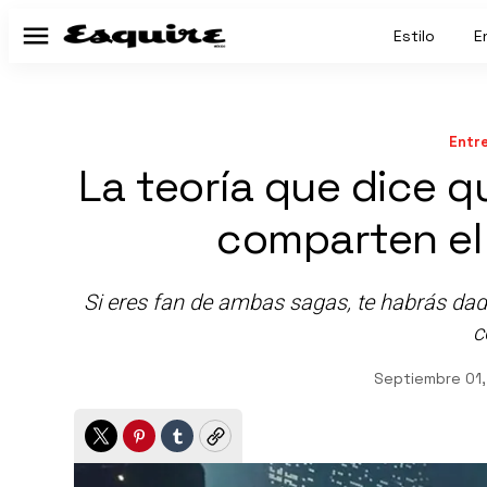
Estilo
E
Menú
Entr
La teoría que dice q
comparten el
Si eres fan de ambas sagas, te habrás da
c
Septiembre 01,
Twitter
Pinterest
Tumblr
Copy