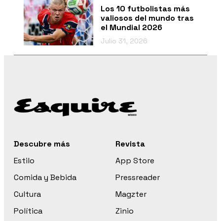
Los 10 futbolistas más
valiosos del mundo tras
el Mundial 2026
Julio 31, 2026
Descubre más
Revista
Estilo
App Store
Comida y Bebida
Pressreader
Cultura
Magzter
Política
Zinio