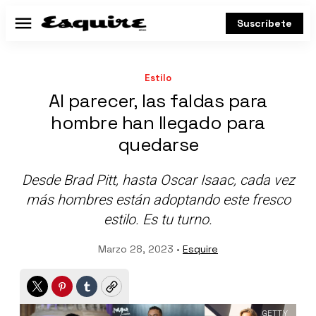
Suscríbete
Menú
Estilo
Al parecer, las faldas para
hombre han llegado para
quedarse
Desde Brad Pitt, hasta Oscar Isaac, cada vez
más hombres están adoptando este fresco
estilo. Es tu turno.
Marzo 28, 2023 •
Esquire
Twitter
Pinterest
Tumblr
Copy
GETTY