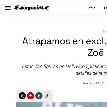
Estilo
E
Menú
En
Atrapamos en exclu
Zoë 
Estas dos figuras de Hollywood platicar
detalles de la c
Agosto 29, 20
Twitter
Pinterest
Tumblr
Copy