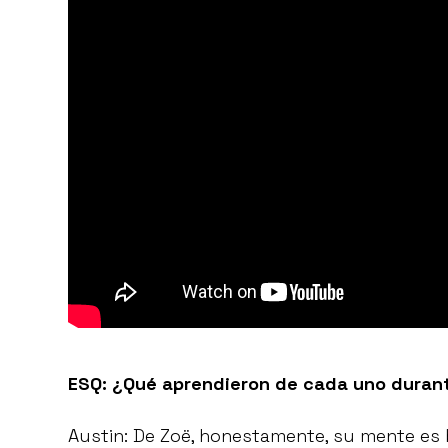
ESQ: ¿Qué aprendieron de cada uno duran
Austin: De Zoë, honestamente, su mente es br