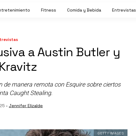
ntretenimiento
Fitness
Comida y Bebida
Entrevistas
trevistas
siva a Austin Butler y
Kravitz
on de manera remota con Esquire sobre ciertos
inta
Caught Stealing.
25 •
Jennifer Elizalde
GETTY IMAGES