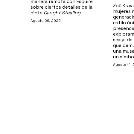
manera remota con Esquire
Zoë Kravi
sobre ciertos detalles de la
mujeres 
cinta
Caught Stealing.
generaci
Agosto 29, 2025
estilo ún
presencia
exploram
sexys de 
que demu
una mus
un símbo
Agosto 14,