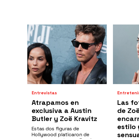
Entrevistas
Entreten
Atrapamos en
Las fo
exclusiva a Austin
de Zoë
Butler y Zoë Kravitz
encar
estilo 
Estas dos figuras de
sensu
Hollywood platicaron de