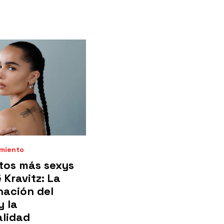
imiento
tos más sexys
 Kravitz: La
nación del
y la
alidad