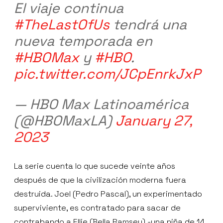
El viaje continua
#TheLastOfUs
tendrá una
nueva temporada en
#HBOMax
y
#HBO
.
pic.twitter.com/JCpEnrkJxP
— HBO Max Latinoamérica
(@HBOMaxLA)
January 27,
2023
La serie cuenta lo que sucede veinte años
después de que la civilización moderna fuera
destruida. Joel (Pedro Pascal), un experimentado
superviviente, es contratado para sacar de
contrabando a Ellie (Bella Ramsey) -una niña de 14