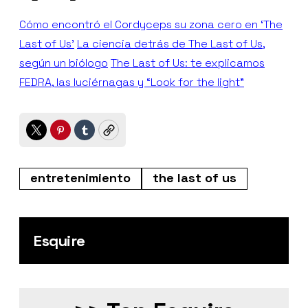
Cómo encontró el Cordyceps su zona cero en ‘The
Last of Us’
La ciencia detrás de The Last of Us,
según un biólogo
The Last of Us: te explicamos
FEDRA, las luciérnagas y “Look for the light”
Twitter
Pinterest
Tumblr
Copy
entretenimiento
the last of us
Esquire