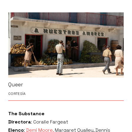
Queer
CORTESÍA
The Substance
Directora
: Coralie Fargeat
Elenco
:
Demi Moore,
Margaret Qualley, Dennis