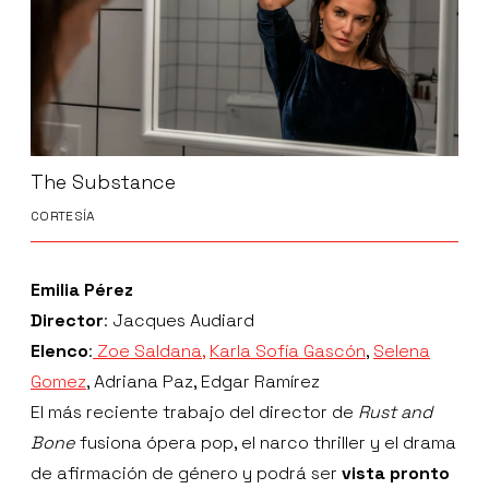
The Substance
CORTESÍA
Emilia Pérez
Director
: Jacques Audiard
Elenco
:
Zoe Saldana,
Karla Sofía Gascón
,
Selena
Gomez
, Adriana Paz, Edgar Ramírez
El más reciente trabajo del director de
Rust and
Bone
fusiona ópera pop, el narco thriller y el drama
de afirmación de género y podrá ser
vista pronto