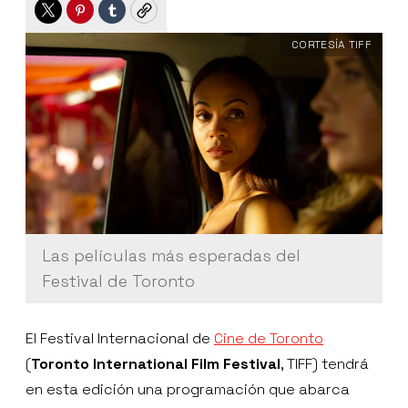
Twitter
Pinterest
Tumblr
Copy
CORTESÍA TIFF
Las películas más esperadas del
Festival de Toronto
El Festival Internacional de
Cine de Toronto
(
Toronto International Film Festival
, TIFF) tendrá
en esta edición una programación que abarca