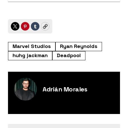
Twitter
Pinterest
Tumblr
Copy
Marvel Studios
Ryan Reynolds
huhg jackman
Deadpool
Adrián Morales
Editor Digital de Esquire México.