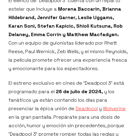
El elenco de ‘Deadpool 3' cuenta con un reparto
estelar que incluye a
Morena Baccarin, Brianna
Hildebrand, Jennifer Garner, Leslie Uggams,
Karan Soni, Stefan Kapicic, Shioli Kutsuna, Rob
Delaney, Emma Corrin y Matthew Macfadyen.
Con un equipo de guionistas liderado por Rhett
Reese, Paul Wernick, Zeb Wells, y el mismo Reynolds,
la película promete ofrecer una experiencia fresca
y emocionante para los espectadores.
El estreno exclusivo en cines de ‘Deadpool 3' está
programado para el
26 de julio de 2024,
y los
fanáticos ya están contando los días para
presenciar la épica unión de
Deadpool
y
Wolverine
en la gran pantalla. Prepárate para una dosis de
acción, humor y emoción sin precedentes, porque
‘Deadpool 3' promete romper todas las reglas y