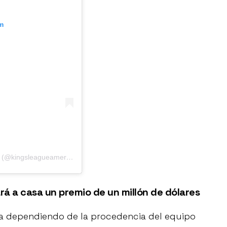
m
Una publicación compartida por Kings League Santander (@kingsleagueamericas)
rá a casa un premio de un millón de dólares
ría dependiendo de la procedencia del equipo