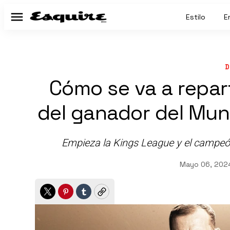
Estilo
E
Menú
D
Cómo se va a repart
del ganador del Mun
Empieza la Kings League y el campeón 
Mayo 06, 202
Twitter
Pinterest
Tumblr
Copy