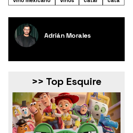
vino mexicano
Vinos
catar
cata
Adrián Morales
Editor Digital de Esquire México.
>> Top Esquire