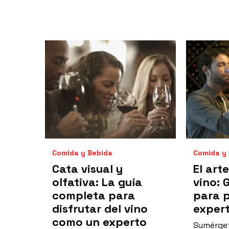
Comida y Bebida
Comida y
Cata visual y
El art
olfativa: La guía
vino: 
completa para
para p
disfrutar del vino
exper
como un experto
Sumérget