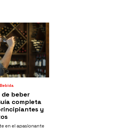
 Bebida
e de beber
Guía completa
rincipiantes y
tos
e en el apasionante