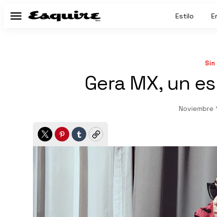
Estilo
E
Menú
Sin
Gera MX, un es
Noviembre 
Twitter
Pinterest
Tumblr
Copy