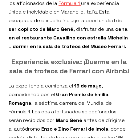
los aficionados de la
Fórmula 1
una experiencia
única e inolvidable en Maranello, Italia. Esta
escapada de ensueño incluye la oportunidad de
ser copiloto de Marc Gené,
disfrutar de una
cena
en el restaurante Cavallino con estrella Michelin
y
dormir en la sala de trofeos del Museo Ferrari.
Experiencia exclusiva: ¡Duerme en la
sala de trofeos de Ferrari con Airbnb!
La experiencia comienza el
19 de mayo
,
coincidiendo con el
Gran Premio de Emilia
Romagna
, la séptima carrera del Mundial de
Fórmula 1. Los dos afortunados seleccionados
serán recibidos por
Marc Gené
antes de dirigirse
al autódromo
Enzo e Dino Ferrari de Imola
, donde
podrán disfrutar de la carrera desde el palco VIP.