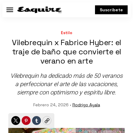
Suscríbete
Menú
Estilo
Vilebrequin x Fabrice Hyber: el
traje de baño que convierte el
verano en arte
Vilebrequin ha dedicado más de 50 veranos
a perfeccionar el arte de las vacaciones,
siempre con optimismo y espíritu libre.
Febrero 24, 2026 •
Rodrigo Ayala
Twitter
Pinterest
Tumblr
Copy
CORTESÍA VILEBREQUIN