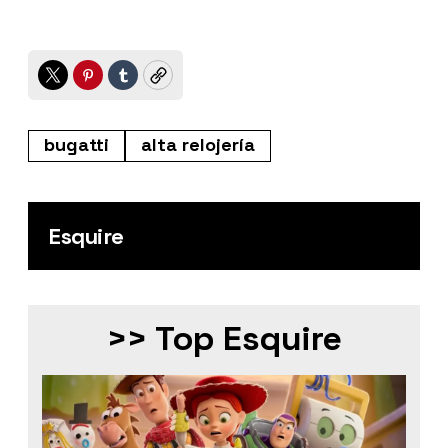
Twitter
Pinterest
Tumblr
Copy
bugatti
alta relojería
Esquire
>> Top Esquire