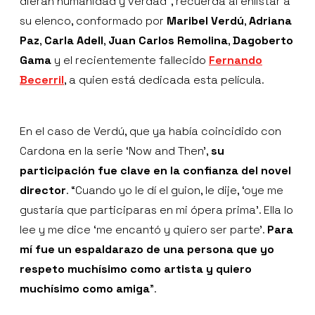
dieran humanidad y verdad”, recuerda al enlistar a
su elenco, conformado por
Maribel Verdú
,
Adriana
Paz
,
Carla Adell
,
Juan Carlos Remolina
,
Dagoberto
Gama
y el recientemente fallecido
Fernando
Becerril
, a quien está dedicada esta película.
En el caso de Verdú, que ya había coincidido con
Cardona en la serie ‘Now and Then’,
su
participación fue clave en la confianza del novel
director
. “Cuando yo le dí el guion, le dije, ‘oye me
gustaría que participaras en mi ópera prima’. Ella lo
lee y me dice ‘me encantó y quiero ser parte’.
Para
mí fue un espaldarazo de una persona que yo
respeto muchísimo como artista y quiero
muchísimo como amiga
”.