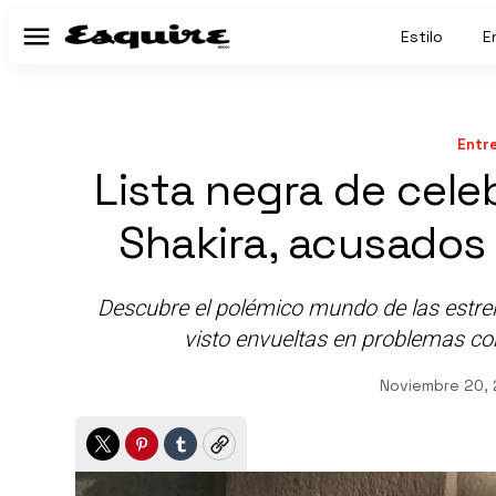
Estilo
E
Menú
Entr
Lista negra de cele
Shakira, acusados 
Descubre el polémico mundo de las estrell
visto envueltas en problemas con
Noviembre 20,
Twitter
Pinterest
Tumblr
Copy