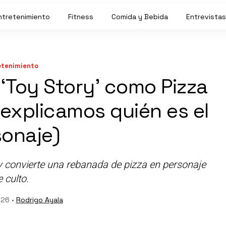
ntretenimiento
Fitness
Comida y Bebida
Entrevistas
etenimiento
‘Toy Story’ como Pizza
 explicamos quién es el
sonaje)
y convierte una rebanada de pizza en personaje
 culto.
026 •
Rodrigo Ayala