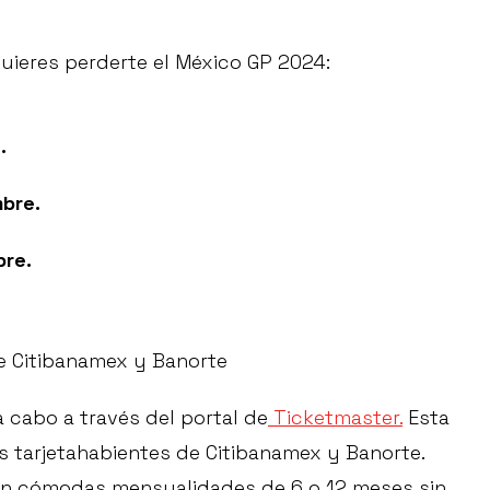
quieres perderte el México GP 2024:
.
bre.
bre.
e Citibanamex y Banorte
a cabo a través del portal de
Ticketmaster.
Esta
s tarjetahabientes de Citibanamex y Banorte.
 en cómodas mensualidades de 6 o 12 meses sin