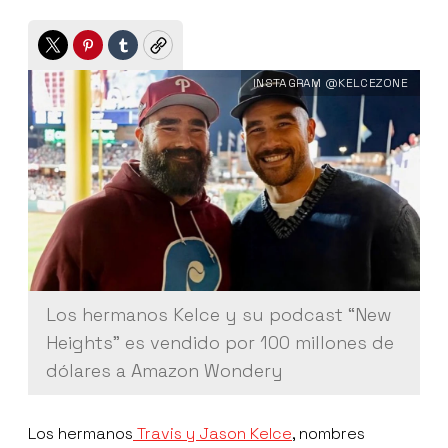
Twitter
Pinterest
Tumblr
Copy
INSTAGRAM @KELCEZONE
Los hermanos Kelce y su podcast “New
Heights” es vendido por 100 millones de
dólares a Amazon Wondery
Los hermanos
Travis y Jason Kelce
, nombres