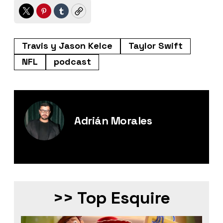
Twitter
Pinterest
Tumblr
Copy
Travis y Jason Kelce
Taylor Swift
NFL
podcast
Adrián Morales
Editor Digital de Esquire México.
>> Top Esquire