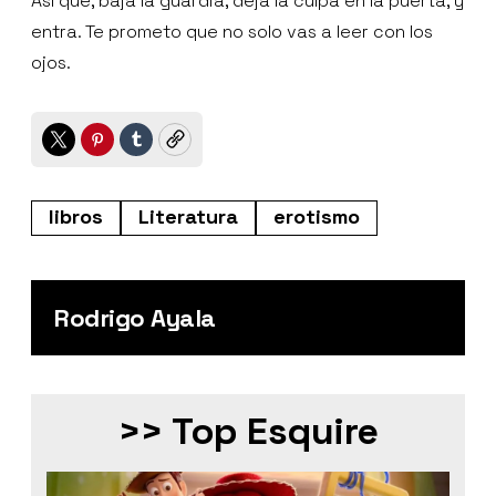
Así que, baja la guardia, deja la culpa en la puerta, y
entra. Te prometo que no solo vas a leer con los
ojos.
Twitter
Pinterest
Tumblr
Copy
libros
Literatura
erotismo
Rodrigo Ayala
>> Top Esquire